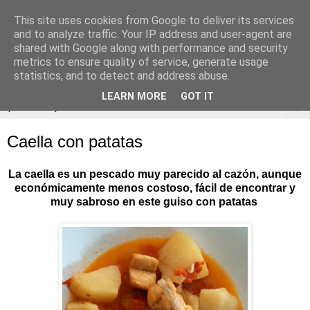
This site uses cookies from Google to deliver its services
and to analyze traffic. Your IP address and user-agent are
shared with Google along with performance and security
metrics to ensure quality of service, generate usage
statistics, and to detect and address abuse.
LEARN MORE
GOT IT
▼
Caella con patatas
La caella es un pescado muy parecido al cazón, aunque
económicamente menos costoso, fácil de encontrar y
muy sabroso en este guiso con patatas