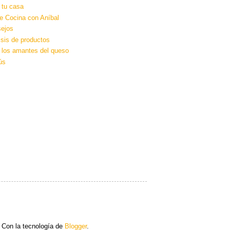
 tu casa
e Cocina con Aníbal
ejos
isis de productos
 los amantes del queso
ús
 Con la tecnología de
Blogger
.