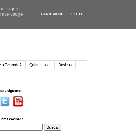
user-agent
erate usage
LEARN MORE
GOT IT
e o Pescado?
Quiero pasta
Básicos
ete y síguenos
ieres cocinar?