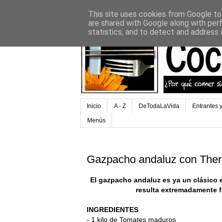
This site uses cookies from Google to 
are shared with Google along with per
statistics, and to detect and address 
Inicio
A - Z
DeTodaLaVida
Entrantes 
Menús
Gazpacho andaluz con The
El gazpacho andaluz es ya un clásico 
resulta extremadamente f
INGREDIENTES
- 1 kilo de Tomates maduros