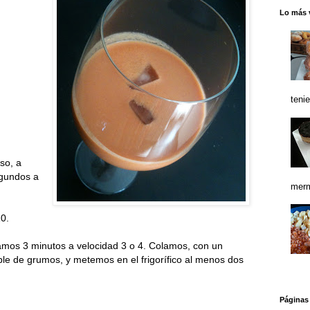
Lo más 
teni
so, a
gundos a
merm
0.
amos 3 minutos a velocidad 3 o 4. Colamos, con un
ble de grumos, y metemos en el frigorífico al menos dos
Páginas