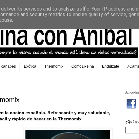
deliver its services and to analyze traffic. Your IP address and 
formance and security metrics to ensure quality of service, gen
abuse.
y canapés
Exótica
Thermomix
Como1Reina
Endúlzate
¿Carn
Suscríb
rmomix
en la cocina española. Refrescante y muy saludable,
ácil y rápido de hacer en la Thermomix
¿Qué qu