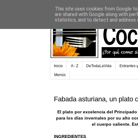
This site uses cookies from Google to 
are shared with Google along with per
statistics, and to detect and address 
Inicio
A - Z
DeTodaLaVida
Entrantes 
Menús
Fabada asturiana, un plato c
El plato por excelencia del Principado
para los días invernales por su alto c
el cuerpo caliente. Es
INGREDIENTES