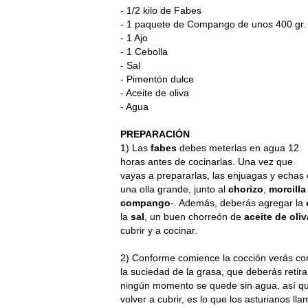
- 1/2 kilo de Fabes
- 1 paquete de Compango de unos 400 gr.
- 1 Ajo
- 1 Cebolla
- Sal
- Pimentón dulce
- Aceite de oliva
- Agua
PREPARACIÓN
1) Las
fabes
debes meterlas en agua 12
horas antes de cocinarlas. Una vez que
vayas a prepararlas, las enjuagas y echas
una olla grande, junto al
chorizo
,
morcilla
compango
-. Además, deberás agregar la
la
sal
, un buen chorreón de
aceite de oliv
cubrir y a cocinar.
2) Conforme comience la cocción verás com
la suciedad de la grasa, que deberás retir
ningún momento se quede sin agua, así q
volver a cubrir, es lo que los asturianos ll