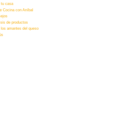
 tu casa
e Cocina con Aníbal
ejos
isis de productos
 los amantes del queso
ús