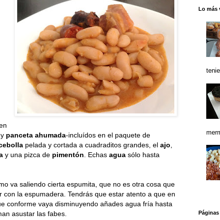
Lo más 
teni
 en
merm
y
panceta ahumada
-incluídos en el paquete de
cebolla
pelada y cortada a cuadraditos grandes, el
ajo
,
a
y una pizca de
pimentón
. Echas
agua
sólo hasta
o va saliendo cierta espumita, que no es otra cosa que
ar con la espumadera. Tendrás que estar atento a que en
ue conforme vaya disminuyendo añades agua fría hasta
aman asustar las fabes.
Páginas