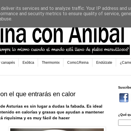
deliver its services and to analyze traffic. Your IP address and 
formance and security metrics to ensure quality of service, gen
abuse.
y canapés
Exótica
Thermomix
Como1Reina
Endúlzate
¿Carn
Suscríb
on el que entrarás en calor
 de Asturias es sin lugar a dudas la fabada. Es ideal
ontenido en calorías y grasas que ayudan a mantener
¿Qué qu
tá riquísima y es muy fácil de hacer