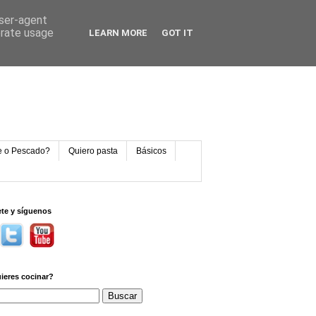
user-agent
erate usage
LEARN MORE
GOT IT
e o Pescado?
Quiero pasta
Básicos
ete y síguenos
ieres cocinar?