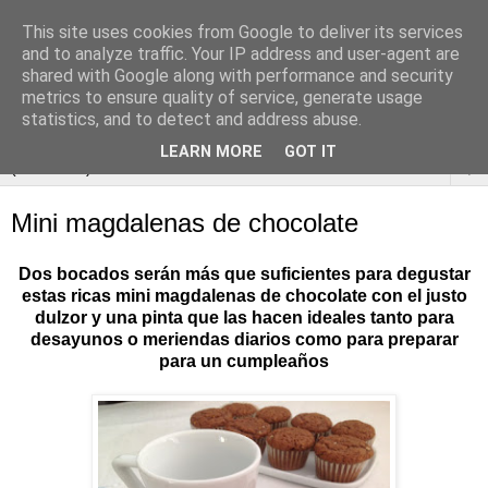
This site uses cookies from Google to deliver its services
and to analyze traffic. Your IP address and user-agent are
shared with Google along with performance and security
metrics to ensure quality of service, generate usage
statistics, and to detect and address abuse.
LEARN MORE
GOT IT
▼
Mini magdalenas de chocolate
Dos bocados serán más que suficientes para degustar
estas ricas mini magdalenas de chocolate con el justo
dulzor y una pinta que las hacen ideales tanto para
desayunos o meriendas diarios como para preparar
para un cumpleaños