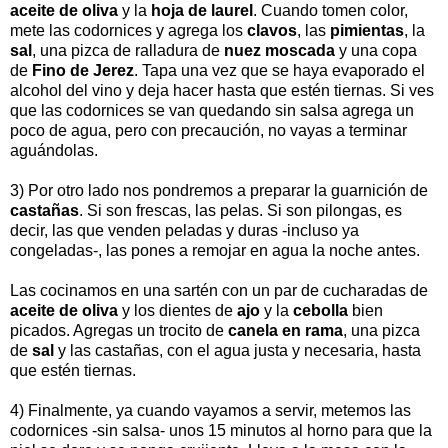
aceite de oliva
y la
hoja de laurel
. Cuando tomen color,
mete las codornices y agrega los
clavos
, las
pimientas
, la
sal
, una pizca de ralladura de
nuez moscada
y una copa
de
Fino de Jerez
. Tapa una vez que se haya evaporado el
alcohol del vino y deja hacer hasta que estén tiernas. Si ves
que las codornices se van quedando sin salsa agrega un
poco de agua, pero con precaución, no vayas a terminar
aguándolas.
3)
Por otro lado nos pondremos a preparar la guarnición de
castañas
. Si son frescas, las pelas. Si son pilongas, es
decir, las que venden peladas y duras -incluso ya
congeladas-, las pones a remojar en agua la noche antes.
Las cocinamos en una sartén con un par de cucharadas de
aceite de oliva
y los dientes de
ajo
y la
cebolla
bien
picados. Agregas un trocito de
canela en rama
, una pizca
de
sal
y las castañas, con el agua justa y necesaria, hasta
que estén tiernas.
4) Finalmente, ya cuando vayamos a servir, metemos
las
codornices -sin salsa- unos 15 minutos al horno para que la