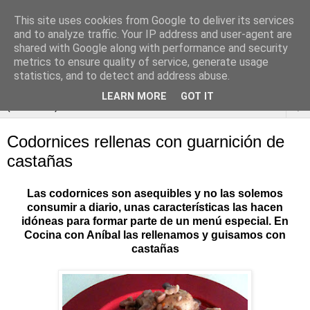
This site uses cookies from Google to deliver its services
and to analyze traffic. Your IP address and user-agent are
shared with Google along with performance and security
metrics to ensure quality of service, generate usage
statistics, and to detect and address abuse.
LEARN MORE
GOT IT
▼
Codornices rellenas con guarnición de
castañas
Las codornices son asequibles y no las solemos
consumir a diario, unas características las hacen
idóneas para formar parte de un menú especial. En
Cocina con Aníbal las rellenamos y guisamos con
castañas