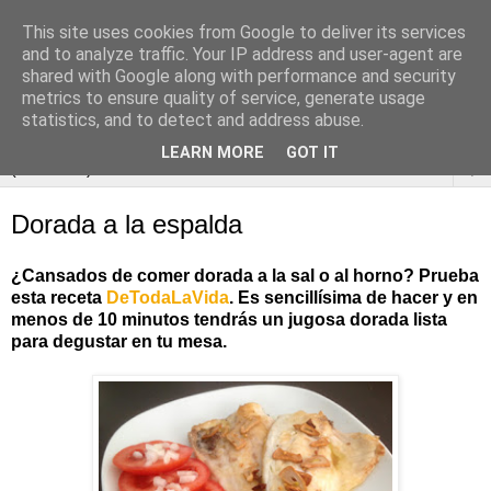
This site uses cookies from Google to deliver its services
and to analyze traffic. Your IP address and user-agent are
shared with Google along with performance and security
metrics to ensure quality of service, generate usage
statistics, and to detect and address abuse.
LEARN MORE
GOT IT
▼
Dorada a la espalda
¿Cansados de comer dorada a la sal o al horno? Prueba
esta receta
DeTodaLaVida
. Es sencillísima de hacer y en
menos de 10 minutos tendrás un jugosa dorada lista
para degustar en tu mesa.