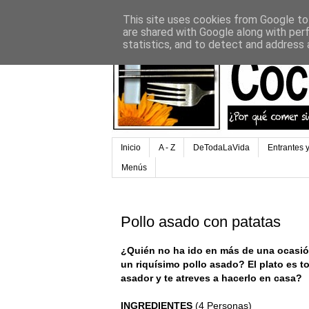
This site uses cookies from Google to 
are shared with Google along with per
statistics, and to detect and address 
Inicio
A - Z
DeTodaLaVida
Entrantes 
Menús
Pollo asado con patatas
¿Quién no ha ido en más de una ocasió
un riquísimo pollo asado? El plato es t
asador y te atreves a hacerlo en casa?
INGREDIENTES
(4 Personas)