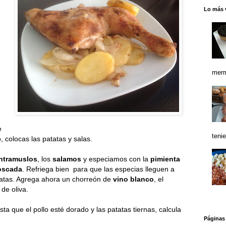
Lo más 
merm
e
teni
 colocas las patatas y salas.
ntramuslos
, los
salamos
y especiamos con la
pimienta
oscada
. Refriega bien para que las especias lleguen a
atatas. Agrega ahora un chorreón de
vino blanco
, el
de oliva.
a que el pollo esté dorado y las patatas tiernas, calcula
Páginas