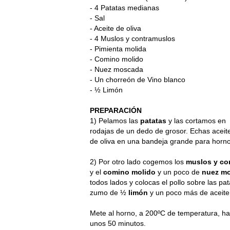
- 4 Patatas medianas
- Sal
- Aceite de oliva
- 4 Muslos y contramuslos
- Pimienta molida
- Comino molido
- Nuez moscada
- Un chorreón de Vino blanco
- ½ Limón
PREPARACIÓN
1) Pelamos las
patatas
y las cortamos en
rodajas de un dedo de grosor. Echas aceit
de oliva en una bandeja grande para horno,
2) Por otro lado cogemos los
muslos y co
y el
comino molido
y un poco de
nuez m
todos lados y colocas el pollo sobre las p
zumo de ½
limón
y un poco más de aceite 
Mete al horno, a 200ºC de temperatura, hast
unos 50 minutos.