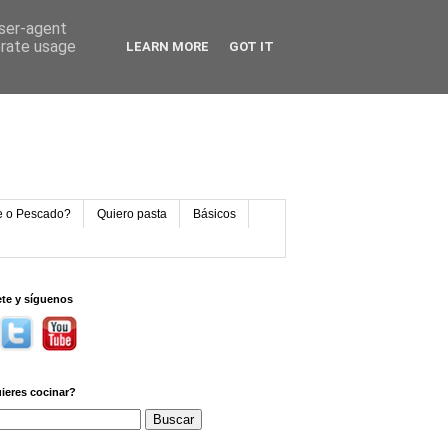
user-agent
erate usage
LEARN MORE
GOT IT
e o Pescado?
Quiero pasta
Básicos
ete y síguenos
ieres cocinar?