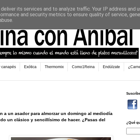
deliver its services and to analyze traffic. Your IP address and 
formance and security metrics to ensure quality of service, gen
abuse.
y canapés
Exótica
Thermomix
Como1Reina
Endúlzate
¿Carn
Suscríb
n a un asador para almorzar un domingo al mediodía
odo un clásico y sencillísimo de hacer. ¿Pasas del
¿Qué qu