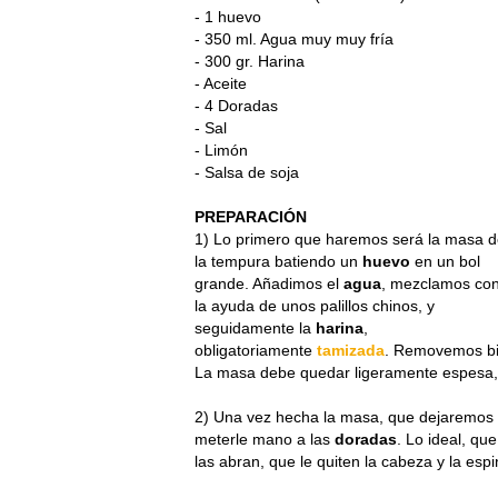
- 1 huevo
- 350 ml. Agua muy muy fría
- 300 gr. Harina
- Aceite
- 4 Doradas
- Sal
- Limón
- Salsa de soja
PREPARACIÓN
1) Lo primero que haremos será la masa 
la tempura batiendo un
huevo
en un bol
grande. Añadimos el
agua
, mezclamos co
la ayuda de unos palillos chinos, y
seguidamente la
harina
,
obligatoriamente
tamizada
. Removemos bie
La masa debe quedar ligeramente espesa, 
2) Una vez hecha la masa, que dejaremos en
meterle mano a las
doradas
. Lo ideal, qu
las abran, que le quiten la cabeza y la espi