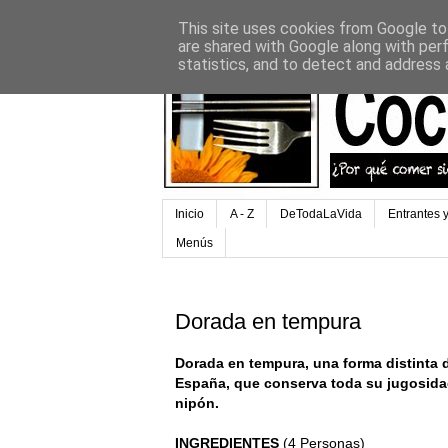
This site uses cookies from Google to 
are shared with Google along with per
statistics, and to detect and address 
Inicio
A - Z
DeTodaLaVida
Entrantes 
Menús
Dorada en tempura
Dorada en tempura, una forma distinta 
España, que conserva toda su jugosidad
nipón.
INGREDIENTES
(4 Personas)