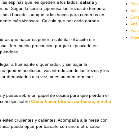
e las espinas que les queden a los lados,
salarla
y
Para
ancho. Según la cocina japonesa los trozos de tempura
Sobr
un sólo bocado -aunque si los haces para comerlos en
Cons
mente más vistosos-.
Calcula que por cada dorada
Anál
Para
Men
drás que hacer es poner a calentar el aceite e ir
 masa. Ten mucha precaución porque el pescado es
mpiéndose.
 llegar a humeante o quemado-, y sin bajar la
 queden aceitosos, vas introduciendo los trozos y los
char demasiados a la vez, pues pueden terminar
 y posas sobre un papel de cocina para que pierdan el
s consejos sobre
Cómo hacer frituras perfectas, pincha
estén crujientes y calientes. Acompaña a la mesa con
sal pueda optar por bañarlo con uno u otro sabor.