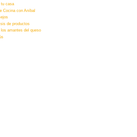
 tu casa
e Cocina con Aníbal
ejos
isis de productos
 los amantes del queso
ús