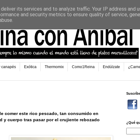
deliver its services and to analyze traffic. Your IP address and 
formance and security metrics to ensure quality of service, gen
abuse.
y canapés
Exótica
Thermomix
Como1Reina
Endúlzate
¿Carn
Suscríb
de comer este rico pescado, tan consumido en
 y cuerpo tras pasar por el crujiente rebozado
¿Qué qu