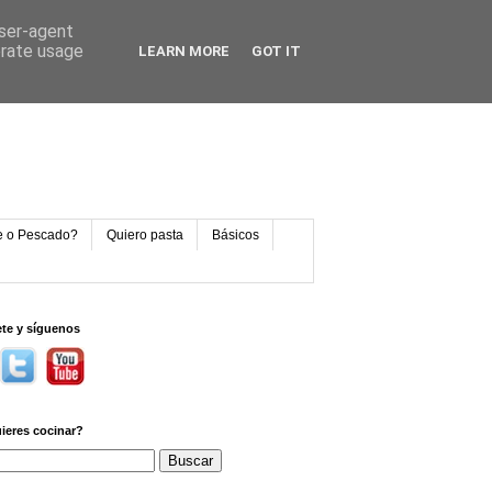
user-agent
erate usage
LEARN MORE
GOT IT
e o Pescado?
Quiero pasta
Básicos
ete y síguenos
ieres cocinar?