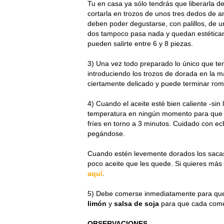
Tu en casa ya sólo tendrás que liberarla d
cortarla en trozos de unos tres dedos de 
deben poder degustarse, con palillos, de 
dos tampoco pasa nada y quedan estética
pueden salirte entre 6 y 8 piezas.
3) Una vez todo preparado lo único que ten
introduciendo los trozos de dorada en la
ciertamente delicado y puede terminar ro
4) Cuando el aceite esté bien caliente -sin
temperatura en ningún momento para que no
fríes en torno a 3 minutos. Cuidado con e
pegándose.
Cuando estén levemente dorados los sacas
poco aceite que les quede. Si quieres má
aquí
.
5) Debe comerse inmediatamente para que 
limón
y
salsa de soja
para que cada comen
OBSERVACIONES