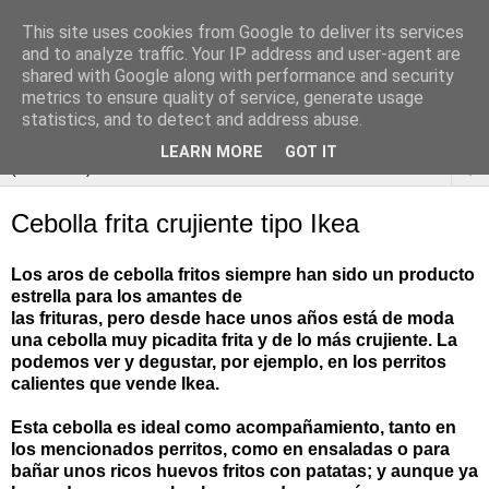
This site uses cookies from Google to deliver its services
and to analyze traffic. Your IP address and user-agent are
shared with Google along with performance and security
metrics to ensure quality of service, generate usage
statistics, and to detect and address abuse.
LEARN MORE
GOT IT
▼
Cebolla frita crujiente tipo Ikea
Los aros de cebolla fritos siempre han sido un producto
estrella para los amantes de
las frituras, pero desde hace unos años está de moda
una cebolla muy picadita frita y de lo más crujiente. La
podemos ver y degustar, por ejemplo, en los perritos
calientes que vende Ikea.
Esta cebolla es ideal como acompañamiento, tanto en
los mencionados perritos, como en ensaladas o para
bañar unos ricos huevos fritos con patatas; y aunque ya