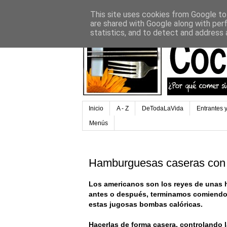
This site uses cookies from Google to 
are shared with Google along with per
statistics, and to detect and address 
Inicio
A - Z
DeTodaLaVida
Entrantes 
Menús
Hamburguesas caseras con
Los americanos son los reyes de unas 
antes o después, terminamos comiendo. 
estas jugosas bombas calóricas.
Hacerlas de forma casera, controlando 