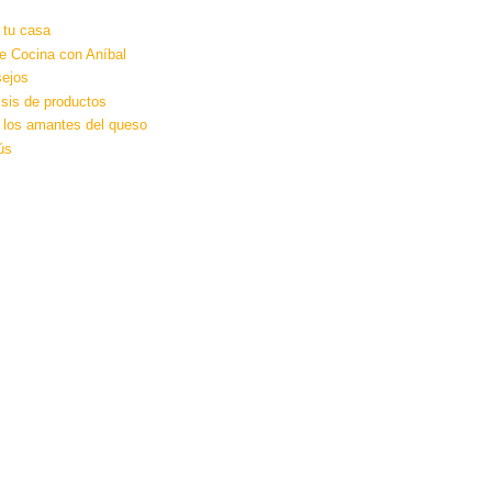
 tu casa
e Cocina con Aníbal
ejos
isis de productos
 los amantes del queso
ús