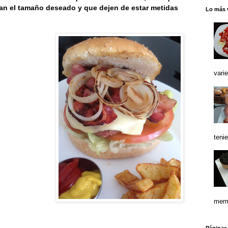
an el tamaño deseado y que dejen de estar metidas
Lo más 
vari
teni
merm