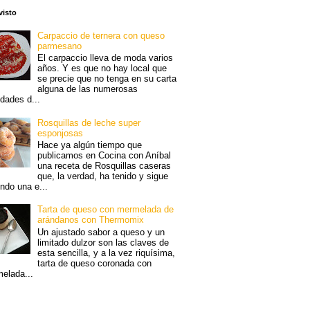
visto
Carpaccio de ternera con queso
parmesano
El carpaccio lleva de moda varios
años. Y es que no hay local que
se precie que no tenga en su carta
alguna de las numerosas
edades d...
Rosquillas de leche super
esponjosas
Hace ya algún tiempo que
publicamos en Cocina con Aníbal
una receta de Rosquillas caseras
que, la verdad, ha tenido y sigue
endo una e...
Tarta de queso con mermelada de
arándanos con Thermomix
Un ajustado sabor a queso y un
limitado dulzor son las claves de
esta sencilla, y a la vez riquísima,
tarta de queso coronada con
elada...