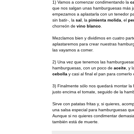
1) Vamos a comenzar condimentando la
c
que nos salgan unas hamburguesas más ju
empezamos a aplastarla con un tenedor p
sin batir-, la
sal
, la
pimienta molida
, el
per
chorreón de
vino blanco
.
Mezclamos bien y dividimos en cuatro part
aplastaremos para crear nuestras hamburg
las vayamos a comer.
2) Una vez que tenemos las hamburguesas
hamburguesas, con un poco de
aceite
, y 
cebolla
y casi al final el pan para comerlo c
3) Finalmente sólo nos quedará montar la
justo encima el tomate, seguido de la hamb
Sirve con patatas fritas y, si quieres, a
una salsa especial para hamburguesas que 
Aunque si no quieres condimentar demasia
también está de muerte.