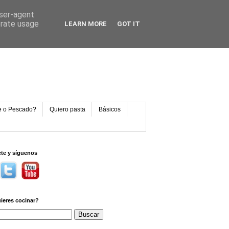
user-agent
erate usage
LEARN MORE
GOT IT
e o Pescado?
Quiero pasta
Básicos
ete y síguenos
ieres cocinar?