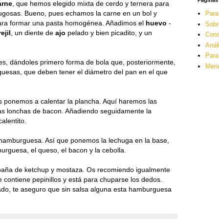
Páginas
arne
, que hemos elegido mixta de cerdo y ternera para
gosas. Bueno, pues echamos la carne en un bol y
Para
ara formar una pasta homogénea. Añadimos el
huevo
-
Sobr
ejil
, un diente de
ajo
pelado y bien picadito, y un
Cons
Anál
Para
es, dándoles primero forma de bola que, posteriormente,
Men
uesas, que deben tener el diámetro del pan en el que
 ponemos a calentar la plancha. Aquí haremos las
las lonchas de bacon. Añadiendo seguidamente la
alentito.
 hamburguesa. Así que ponemos la lechuga en la base,
urguesa, el queso, el bacon y la cebolla.
compaña de ketchup y mostaza. Os recomiendo igualmente
contiene pepinillos y está para chuparse los dedos.
do, te aseguro que sin salsa alguna esta hamburguesa