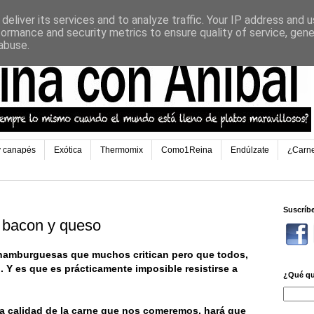
deliver its services and to analyze traffic. Your IP address and 
formance and security metrics to ensure quality of service, gen
abuse.
y canapés
Exótica
Thermomix
Como1Reina
Endúlzate
¿Carn
Suscríb
 bacon y queso
hamburguesas que muchos critican pero que todos,
Y es que es prácticamente imposible resistirse a
¿Qué qu
la calidad de la carne que nos comeremos, hará que