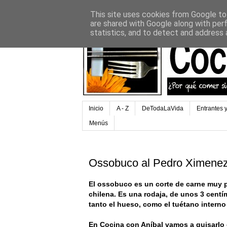
This site uses cookies from Google to 
are shared with Google along with per
statistics, and to detect and address 
Inicio
A - Z
DeTodaLaVida
Entrantes 
Menús
Ossobuco al Pedro Ximene
El ossobuco es un corte de carne muy po
chilena. Es una rodaja, de unos 3 centí
tanto el hueso, como el tuétano interno
En Cocina con Aníbal vamos a guisarlo 