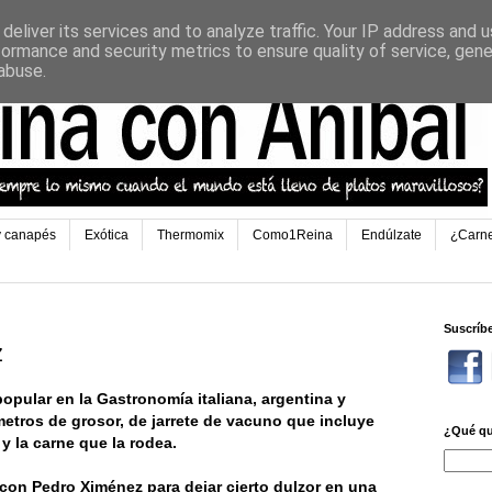
deliver its services and to analyze traffic. Your IP address and 
formance and security metrics to ensure quality of service, gen
abuse.
y canapés
Exótica
Thermomix
Como1Reina
Endúlzate
¿Carn
Suscríb
z
pular en la Gastronomía italiana, argentina y
metros de grosor, de jarrete de vacuno que incluye
¿Qué qu
 y la carne que la rodea.
con Pedro Ximénez para dejar cierto dulzor en una