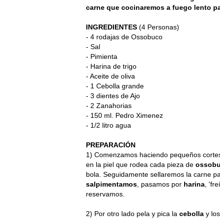
carne que cocinaremos a fuego lento pa
INGREDIENTES
(4 Personas)
- 4 rodajas de Ossobuco
- Sal
- Pimienta
- Harina de trigo
- Aceite de oliva
- 1 Cebolla grande
- 3 dientes de Ajo
- 2 Zanahorias
- 150 ml. Pedro Ximenez
- 1/2 litro agua
PREPARACIÓN
1) Comenzamos haciendo pequeños corte
en la piel que rodea cada pieza de
ossob
bola. Seguidamente sellaremos la carne p
salpimentamos
, pasamos por
harina
, 'f
reservamos.
2) Por otro lado pela y pica la
cebolla
y lo