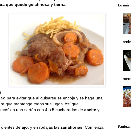
ra que quede gelatinosa y tierna.
Lo más 
teni
merm
s
uco
para evitar que al guisarse se encoja y se haga una
ara que mantenga todos sus jugos. Así que
reímos' en una sartén con 4 o 5 cucharadas de
aceite
y
s dientes de
ajo
; y en rodajas las
zanahorias
. Comienza
Páginas