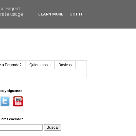
user-agent
erate usage
LEARN MORE
GOT IT
e o Pescado?
Quiero pasta
Básicos
ete y síguenos
ieres cocinar?